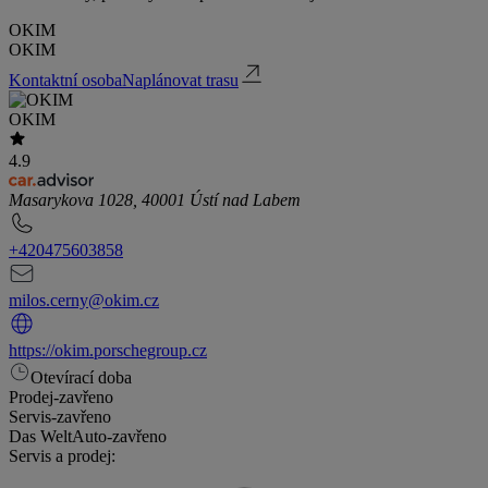
OKIM
OKIM
Kontaktní osoba
Naplánovat trasu
OKIM
4.9
Masarykova 1028, 40001 Ústí nad Labem
+420475603858
milos.cerny@okim.cz
https://okim.porschegroup.cz
Otevírací doba
Prodej
-
zavřeno
Servis
-
zavřeno
Das WeltAuto
-
zavřeno
Servis a prodej: